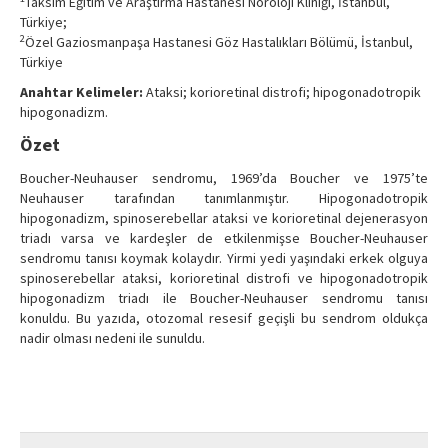
Taksim Eğitim ve Araştırma Hastanesi Nöroloji Kliniği, İstanbul,
Türkiye;
2
Özel Gaziosmanpaşa Hastanesi Göz Hastalıkları Bölümü, İstanbul,
Türkiye
Anahtar Kelimeler:
Ataksi; korioretinal distrofi; hipogonadotropik
hipogonadizm.
Özet
Boucher-Neuhauser sendromu, 1969’da Boucher ve 1975’te
Neuhauser tarafından tanımlanmıştır. Hipogonadotropik
hipogonadizm, spinoserebellar ataksi ve korioretinal dejenerasyon
triadı varsa ve kardeşler de etkilenmişse Boucher-Neuhauser
sendromu tanısı koymak kolaydır. Yirmi yedi yaşındaki erkek olguya
spinoserebellar ataksi, korioretinal distrofi ve hipogonadotropik
hipogonadizm triadı ile Boucher-Neuhauser sendromu tanısı
konuldu. Bu yazıda, otozomal resesif geçişli bu sendrom oldukça
nadir olması nedeni ile sunuldu.