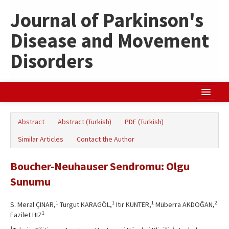
Journal of Parkinson's
Disease and Movement
Disorders
Home
Abstract
Abstract (Turkish)
PDF (Turkish)
Search Articles
Similar Articles
Contact the Author
Türkçe
Boucher-Neuhauser Sendromu: Olgu
Sunumu
1
1
1
2
S. Meral ÇINAR,
Turgut KARAGÖL,
Itır KUNTER,
Müberra AKDOĞAN,
1
Fazilet HIZ
1