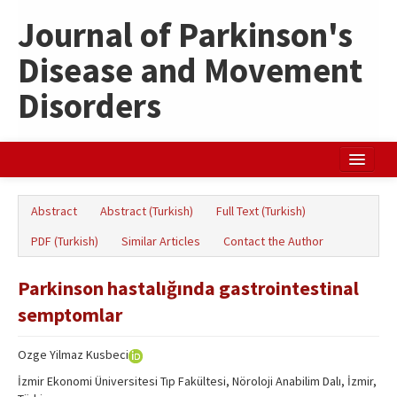
Journal of Parkinson's
Disease and Movement
Disorders
Home
Abstract
Abstract (Turkish)
Full Text (Turkish)
Search Articles
PDF (Turkish)
Similar Articles
Contact the Author
Türkçe
Parkinson hastalığında gastrointestinal
semptomlar
Ozge Yilmaz Kusbeci
İzmir Ekonomi Üniversitesi Tıp Fakültesi, Nöroloji Anabilim Dalı, İzmir,