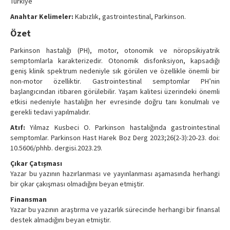
Türkiye
Anahtar Kelimeler:
Kabızlık, gastrointestinal, Parkinson.
Özet
Parkinson hastalığı (PH), motor, otonomik ve nöropsikiyatrik
semptomlarla karakterizedir. Otonomik disfonksiyon, kapsadığı
geniş klinik spektrum nedeniyle sık görülen ve özellikle önemli bir
non-motor özelliktir. Gastrointestinal semptomlar PH’nin
başlangıcından itibaren görülebilir. Yaşam kalitesi üzerindeki önemli
etkisi nedeniyle hastalığın her evresinde doğru tanı konulmalı ve
gerekli tedavi yapılmalıdır.
Atıf:
Yilmaz Kusbeci O. Parkinson hastalığında gastrointestinal
semptomlar. Parkinson Hast Harek Boz Derg 2023;26(2-3):20-23. doi:
10.5606/phhb. dergisi.2023.29.
Çıkar Çatışması
Yazar bu yazının hazırlanması ve yayınlanması aşamasında herhangi
bir çıkar çakışması olmadığını beyan etmiştir.
Finansman
Yazar bu yazının araştırma ve yazarlık sürecinde herhangi bir finansal
destek almadığını beyan etmiştir.