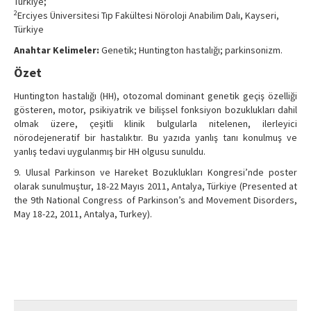
Türkiye;
2
Erciyes Üniversitesi Tıp Fakültesi Nöroloji Anabilim Dalı, Kayseri,
Türkiye
Anahtar Kelimeler:
Genetik; Huntington hastalığı; parkinsonizm.
Özet
Huntington hastalığı (HH), otozomal dominant genetik geçiş özelliği
gösteren, motor, psikiyatrik ve bilişsel fonksiyon bozuklukları dahil
olmak üzere, çeşitli klinik bulgularla nitelenen, ilerleyici
nörodejeneratif bir hastalıktır. Bu yazıda yanlış tanı konulmuş ve
yanlış tedavi uygulanmış bir HH olgusu sunuldu.
9. Ulusal Parkinson ve Hareket Bozuklukları Kongresi’nde poster
olarak sunulmuştur, 18-22 Mayıs 2011, Antalya, Türkiye (Presented at
the 9th National Congress of Parkinson’s and Movement Disorders,
May 18-22, 2011, Antalya, Turkey).