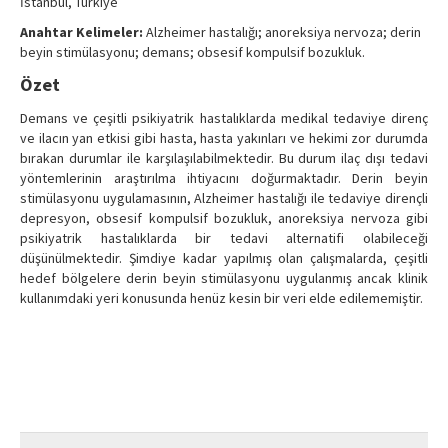
İstanbul, Türkiye
Anahtar Kelimeler:
Alzheimer hastalığı; anoreksiya nervoza; derin
beyin stimülasyonu; demans; obsesif kompulsif bozukluk.
Özet
Demans ve çeşitli psikiyatrik hastalıklarda medikal tedaviye direnç
ve ilacın yan etkisi gibi hasta, hasta yakınları ve hekimi zor durumda
bırakan durumlar ile karşılaşılabilmektedir. Bu durum ilaç dışı tedavi
yöntemlerinin araştırılma ihtiyacını doğurmaktadır. Derin beyin
stimülasyonu uygulamasının, Alzheimer hastalığı ile tedaviye dirençli
depresyon, obsesif kompulsif bozukluk, anoreksiya nervoza gibi
psikiyatrik hastalıklarda bir tedavi alternatifi olabileceği
düşünülmektedir. Şimdiye kadar yapılmış olan çalışmalarda, çeşitli
hedef bölgelere derin beyin stimülasyonu uygulanmış ancak klinik
kullanımdaki yeri konusunda henüz kesin bir veri elde edilememiştir.